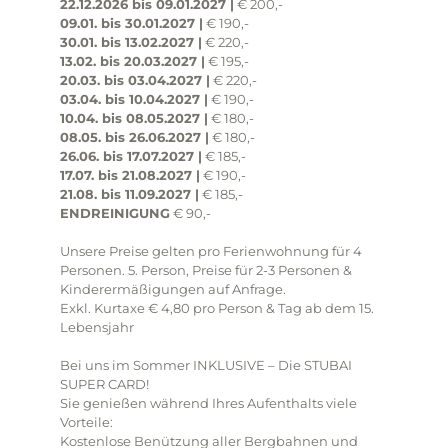
22.12.2026 bis 09.01.2027 |
€ 200,-
09.01. bis 30.01.2027 |
€ 190,-
30.01. bis 13.02.2027 |
€ 220,-
13.02. bis 20.03.2027 |
€ 195,-
20.03. bis 03.04.2027 |
€ 220,-
03.04. bis 10.04.2027 |
€ 190,-
10.04. bis 08.05.2027 |
€ 180,-
08.05. bis 26.06.2027 |
€ 180,-
26.06. bis 17.07.2027 |
€ 185,-
17.07. bis 21.08.2027 |
€ 190,-
21.08. bis 11.09.2027 |
€ 185,-
ENDREINIGUNG
€ 90,-
Unsere Preise gelten pro Ferienwohnung für 4
Personen. 5. Person, Preise für 2-3 Personen &
Kinderermäßigungen auf Anfrage.
Exkl. Kurtaxe € 4,80 pro Person & Tag ab dem 15.
Lebensjahr
Bei uns im Sommer INKLUSIVE – Die STUBAI
SUPER CARD!
Sie genießen während Ihres Aufenthalts viele
Vorteile:
Kostenlose Benützung aller Bergbahnen und